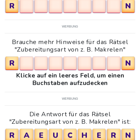
R
N
WERBUNG
Brauche mehr Hinweise für das Rätsel
"Zubereitungsart von z. B. Makrelen"
R
N
Klicke auf ein leeres Feld, um einen
Buchstaben aufzudecken
WERBUNG
Die Antwort für das Rätsel
"Zubereitungsart von z. B. Makrelen" ist:
R
A
E
U
C
H
E
R
N