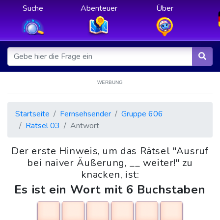
Suche
Abenteuer
Über
WERBUNG
Startseite
Fernsehsender
Gruppe 606
Rätsel 03
Antwort
Der erste Hinweis, um das Rätsel "Ausruf
bei naiver Äußerung, __ weiter!" zu
knacken, ist:
Es ist ein Wort mit 6 Buchstaben