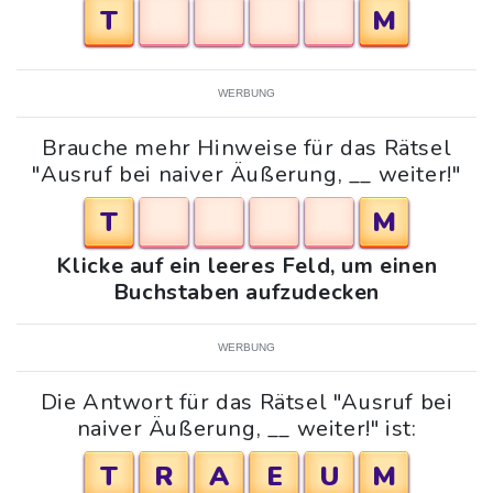
T
M
WERBUNG
Brauche mehr Hinweise für das Rätsel
"Ausruf bei naiver Äußerung, __ weiter!"
T
M
Klicke auf ein leeres Feld, um einen
Buchstaben aufzudecken
WERBUNG
Die Antwort für das Rätsel "Ausruf bei
naiver Äußerung, __ weiter!" ist:
T
R
A
E
U
M