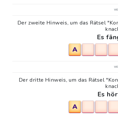
WE
Der zweite Hinweis, um das Rätsel "K
knack
Es fän
A
WE
Der dritte Hinweis, um das Rätsel "K
knack
Es hör
A