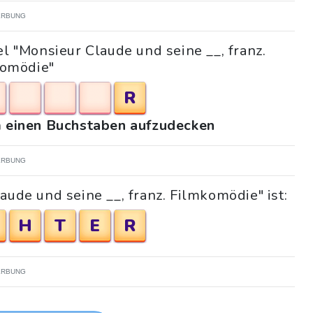
RBUNG
l "Monsieur Claude und seine __, franz.
omödie"
R
um einen Buchstaben aufzudecken
RBUNG
aude und seine __, franz. Filmkomödie" ist:
H
T
E
R
RBUNG