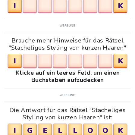
I
K
WERBUNG
Brauche mehr Hinweise für das Rätsel
"Stacheliges Styling von kurzen Haaren"
I
K
Klicke auf ein leeres Feld, um einen
Buchstaben aufzudecken
WERBUNG
Die Antwort für das Rätsel "Stacheliges
Styling von kurzen Haaren" ist:
I
G
E
L
L
O
O
K