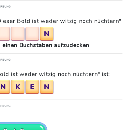
RBUNG
ieser Bold ist weder witzig noch nüchtern"
N
um einen Buchstaben aufzudecken
RBUNG
old ist weder witzig noch nüchtern" ist:
N
K
E
N
RBUNG