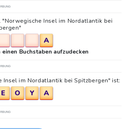
RBUNG
 "Norwegische Insel im Nordatlantik bei
zbergen"
A
um einen Buchstaben aufzudecken
RBUNG
Insel im Nordatlantik bei Spitzbergen" ist:
E
O
Y
A
RBUNG