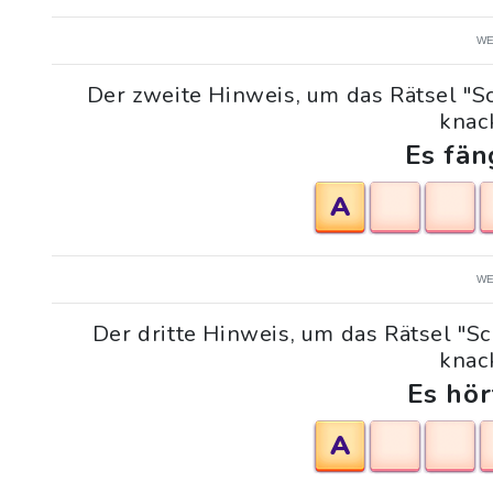
WE
Der zweite Hinweis, um das Rätsel "S
knack
Es fän
A
WE
Der dritte Hinweis, um das Rätsel "S
knack
Es hör
A