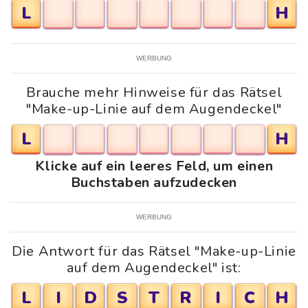
L
H
WERBUNG
Brauche mehr Hinweise für das Rätsel
"Make-up-Linie auf dem Augendeckel"
L
H
Klicke auf ein leeres Feld, um einen
Buchstaben aufzudecken
WERBUNG
Die Antwort für das Rätsel "Make-up-Linie
auf dem Augendeckel" ist:
L
I
D
S
T
R
I
C
H