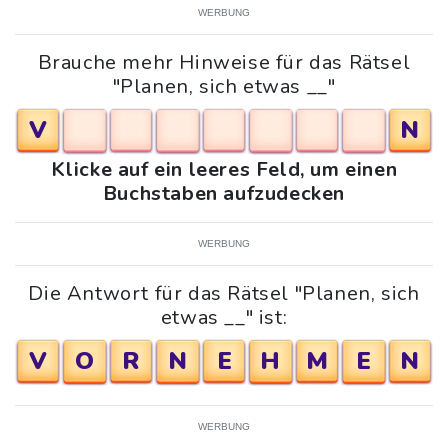
WERBUNG
Brauche mehr Hinweise für das Rätsel
"Planen, sich etwas __"
V
N
Klicke auf ein leeres Feld, um einen
Buchstaben aufzudecken
WERBUNG
Die Antwort für das Rätsel "Planen, sich
etwas __" ist:
V
O
R
N
E
H
M
E
N
WERBUNG