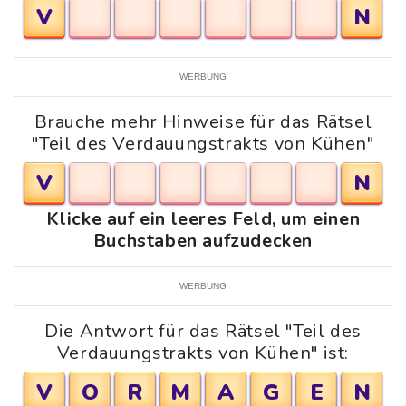
V
N
WERBUNG
Brauche mehr Hinweise für das Rätsel
"Teil des Verdauungstrakts von Kühen"
V
N
Klicke auf ein leeres Feld, um einen
Buchstaben aufzudecken
WERBUNG
Die Antwort für das Rätsel "Teil des
Verdauungstrakts von Kühen" ist:
V
O
R
M
A
G
E
N