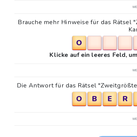
WE
Brauche mehr Hinweise für das Rätsel 
Ka
O
Klicke auf ein leeres Feld, 
WE
Die Antwort für das Rätsel "Zweitgrößt
O
B
E
R
WE