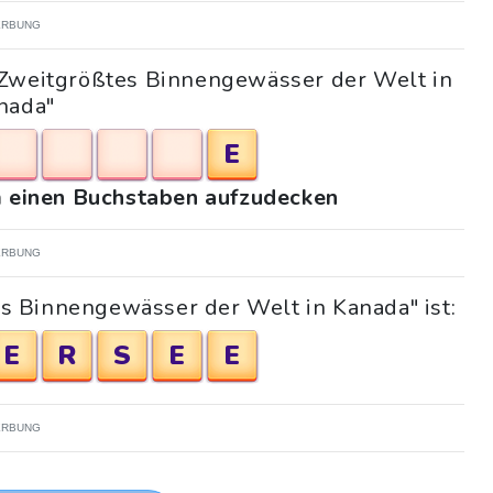
RBUNG
"Zweitgrößtes Binnengewässer der Welt in
nada"
E
um einen Buchstaben aufzudecken
RBUNG
es Binnengewässer der Welt in Kanada" ist:
E
R
S
E
E
RBUNG