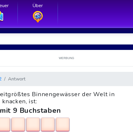
euer
Über
WERBUNG
2
Antwort
weitgrößtes Binnengewässer der Welt in
 knacken, ist:
 mit 9 Buchstaben