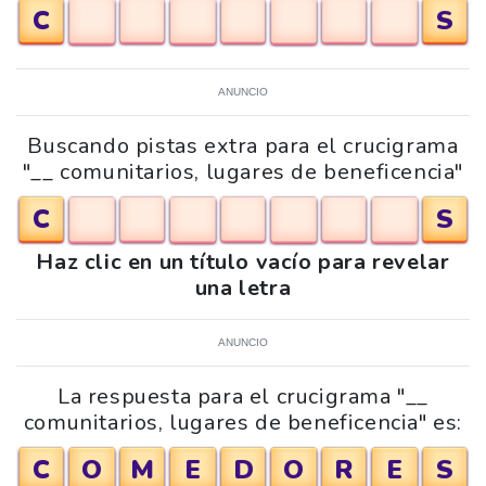
C
S
ANUNCIO
Buscando pistas extra para el crucigrama
"__ comunitarios, lugares de beneficencia"
C
S
Haz clic en un título vacío para revelar
una letra
ANUNCIO
La respuesta para el crucigrama "__
comunitarios, lugares de beneficencia" es:
C
O
M
E
D
O
R
E
S