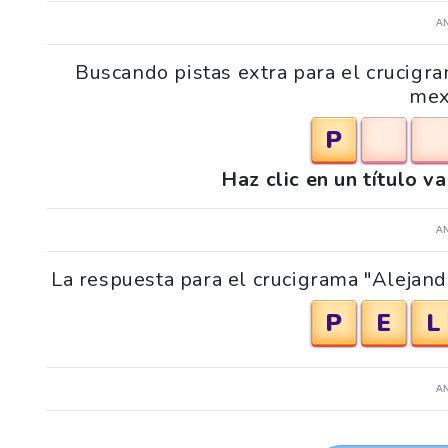
A
Buscando pistas extra para el crucigra
mex
P
Haz clic en un título v
A
La respuesta para el crucigrama "Alejand
P
E
L
A