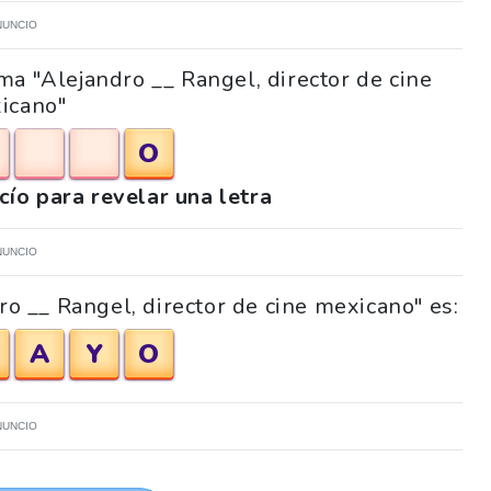
NUNCIO
ma "Alejandro __ Rangel, director de cine
icano"
O
acío para revelar una letra
NUNCIO
ro __ Rangel, director de cine mexicano" es:
A
Y
O
NUNCIO