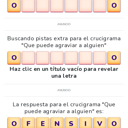
O
O
ANUNCIO
Buscando pistas extra para el crucigrama
"Que puede agraviar a alguien"
O
O
Haz clic en un título vacío para revelar
una letra
ANUNCIO
La respuesta para el crucigrama "Que
puede agraviar a alguien" es:
O
F
E
N
S
I
V
O