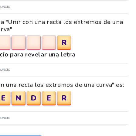
NUNCIO
ma "Unir con una recta los extremos de una
urva"
R
acío para revelar una letra
NUNCIO
on una recta los extremos de una curva" es:
E
N
D
E
R
NUNCIO