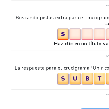
A
Buscando pistas extra para el crucigra
c
S
Haz clic en un título v
A
La respuesta para el crucigrama "Unir c
S
U
B
T
A