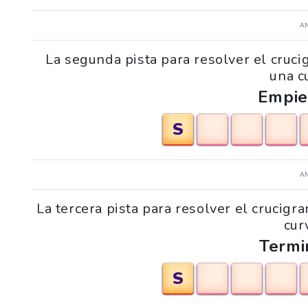
A
La segunda pista para resolver el cruc
una c
Empie
S
A
La tercera pista para resolver el crucig
cur
Termi
S