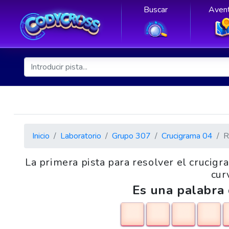
Buscar
Avent
Inicio
Laboratorio
Grupo 307
Crucigrama 04
R
La primera pista para resolver el crucig
cur
Es una palabra 