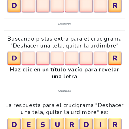
D
R
ANUNCIO
Buscando pistas extra para el crucigrama
"Deshacer una tela, quitar la urdimbre"
D
R
Haz clic en un título vacío para revelar
una letra
ANUNCIO
La respuesta para el crucigrama "Deshacer
una tela, quitar la urdimbre" es:
D
E
S
U
R
D
I
R