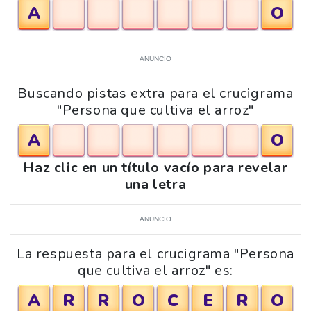
A
O
ANUNCIO
Buscando pistas extra para el crucigrama
"Persona que cultiva el arroz"
A
O
Haz clic en un título vacío para revelar
una letra
ANUNCIO
La respuesta para el crucigrama "Persona
que cultiva el arroz" es:
A
R
R
O
C
E
R
O