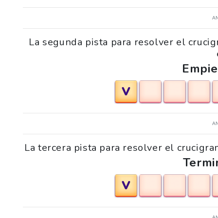
A
La segunda pista para resolver el cruci
Empie
V
A
La tercera pista para resolver el crucigr
Termi
V
A