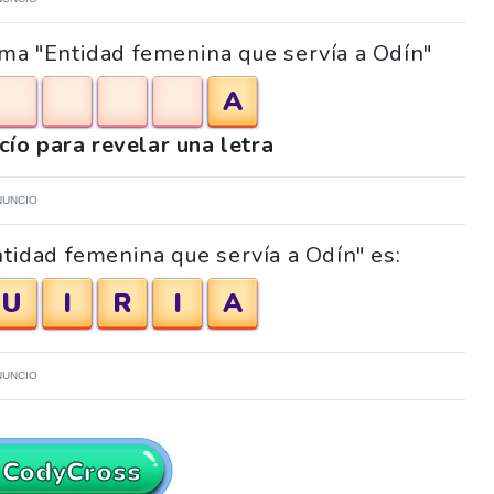
ama "Entidad femenina que servía a Odín"
A
acío para revelar una letra
NUNCIO
ntidad femenina que servía a Odín" es:
U
I
R
I
A
NUNCIO
 CodyCross