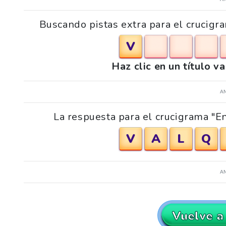
Buscando pistas extra para el crucigr
V
Haz clic en un título v
A
La respuesta para el crucigrama "E
V
A
L
Q
A
Vuelve a