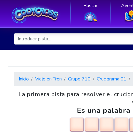
Buscar
Avent
Inicio
Viaje en Tren
Grupo 710
Crucigrama 01
La primera pista para resolver el cruci
Es una palabra 