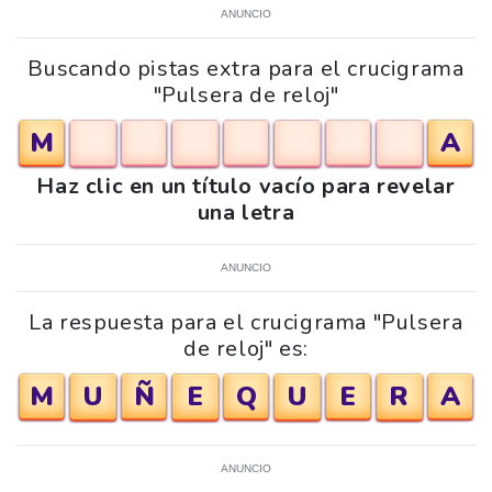
ANUNCIO
Buscando pistas extra para el crucigrama
"Pulsera de reloj"
M
A
Haz clic en un título vacío para revelar
una letra
ANUNCIO
La respuesta para el crucigrama "Pulsera
de reloj" es:
M
U
Ñ
E
Q
U
E
R
A
ANUNCIO