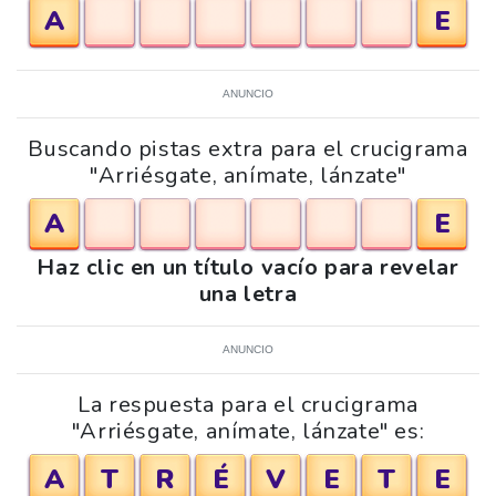
A
E
ANUNCIO
Buscando pistas extra para el crucigrama
"Arriésgate, anímate, lánzate"
A
E
Haz clic en un título vacío para revelar
una letra
ANUNCIO
La respuesta para el crucigrama
"Arriésgate, anímate, lánzate" es:
A
T
R
É
V
E
T
E