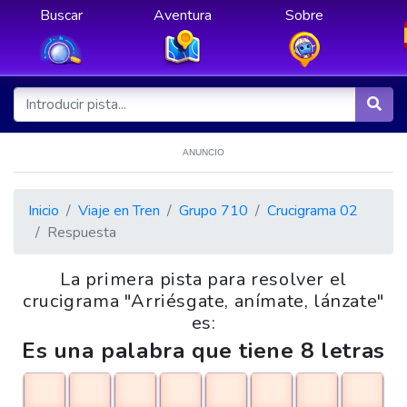
Buscar
Aventura
Sobre
ANUNCIO
Inicio
Viaje en Tren
Grupo 710
Crucigrama 02
Respuesta
La primera pista para resolver el
crucigrama "Arriésgate, anímate, lánzate"
es:
Es una palabra que tiene 8 letras