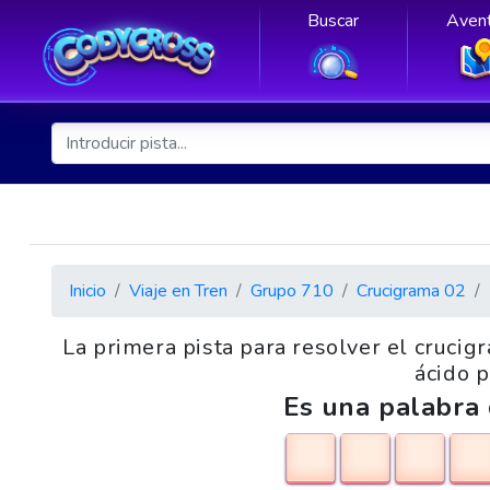
Buscar
Avent
Inicio
Viaje en Tren
Grupo 710
Crucigrama 02
La primera pista para resolver el cruc
ácido p
Es una palabra 