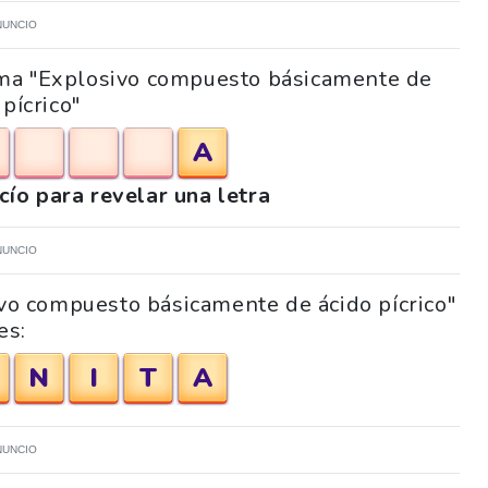
NUNCIO
rama "Explosivo compuesto básicamente de
 pícrico"
A
acío para revelar una letra
NUNCIO
ivo compuesto básicamente de ácido pícrico"
es:
N
I
T
A
NUNCIO