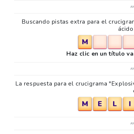
A
Buscando pistas extra para el crucig
ácido
M
Haz clic en un título v
A
La respuesta para el crucigrama "Explos
M
E
L
I
A