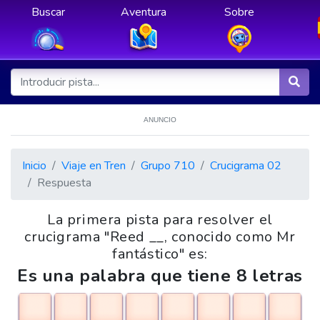
Buscar
Aventura
Sobre
ANUNCIO
Inicio
Viaje en Tren
Grupo 710
Crucigrama 02
Respuesta
La primera pista para resolver el
crucigrama "Reed __, conocido como Mr
fantástico" es:
Es una palabra que tiene 8 letras