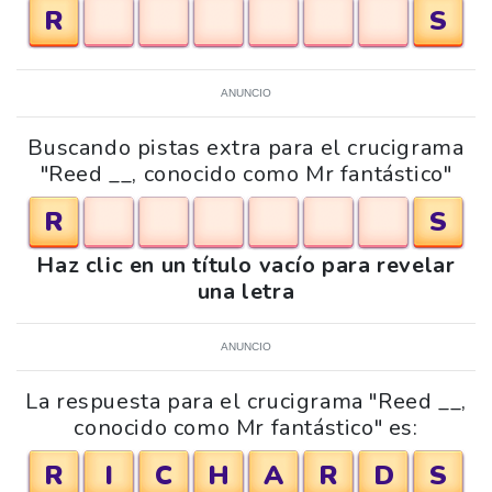
R
S
ANUNCIO
Buscando pistas extra para el crucigrama
"Reed __, conocido como Mr fantástico"
R
S
Haz clic en un título vacío para revelar
una letra
ANUNCIO
La respuesta para el crucigrama "Reed __,
conocido como Mr fantástico" es:
R
I
C
H
A
R
D
S