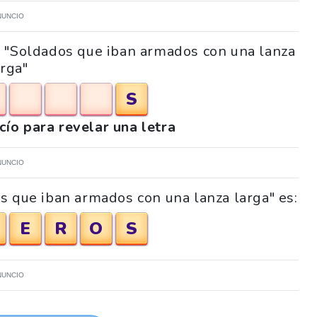
NUNCIO
a "Soldados que iban armados con una lanza
arga"
S
acío para revelar una letra
NUNCIO
s que iban armados con una lanza larga" es:
E
R
O
S
NUNCIO