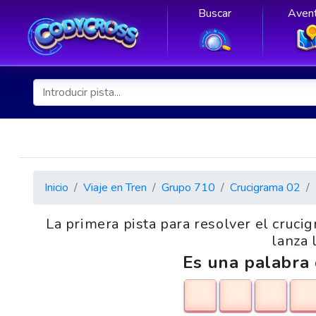
Buscar
Avent
Inicio
Viaje en Tren
Grupo 710
Crucigrama 02
La primera pista para resolver el cruc
lanza 
Es una palabra 