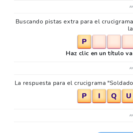
A
Buscando pistas extra para el crucigram
l
P
Haz clic en un título v
A
La respuesta para el crucigrama "Soldado
P
I
Q
U
A