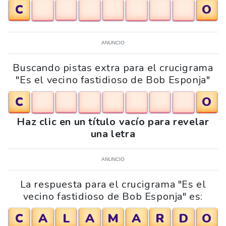
C
O
ANUNCIO
Buscando pistas extra para el crucigrama
"Es el vecino fastidioso de Bob Esponja"
C
O
Haz clic en un título vacío para revelar
una letra
ANUNCIO
La respuesta para el crucigrama "Es el
vecino fastidioso de Bob Esponja" es:
C
A
L
A
M
A
R
D
O