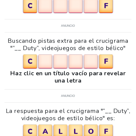
C
F
ANUNCIO
Buscando pistas extra para el crucigrama
"“__ Duty”, videojuegos de estilo bélico"
C
F
Haz clic en un título vacío para revelar
una letra
ANUNCIO
La respuesta para el crucigrama "“__ Duty”,
videojuegos de estilo bélico" es:
C
A
L
L
O
F