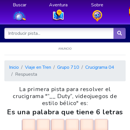
Buscar
Aventura
Sobre
ANUNCIO
Inicio
Viaje en Tren
Grupo 710
Crucigrama 04
Respuesta
La primera pista para resolver el
crucigrama "“__ Duty”, videojuegos de
estilo bélico" es:
Es una palabra que tiene 6 letras