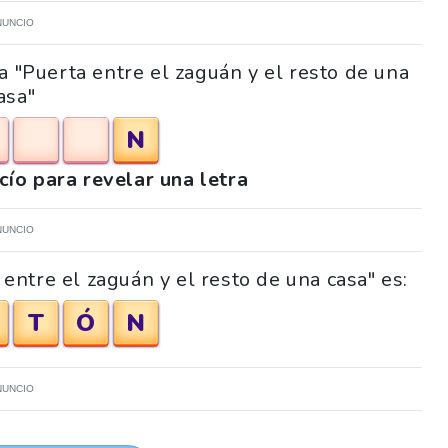
NUNCIO
a "Puerta entre el zaguán y el resto de una
asa"
N
acío para revelar una letra
NUNCIO
entre el zaguán y el resto de una casa" es:
T
Ó
N
NUNCIO