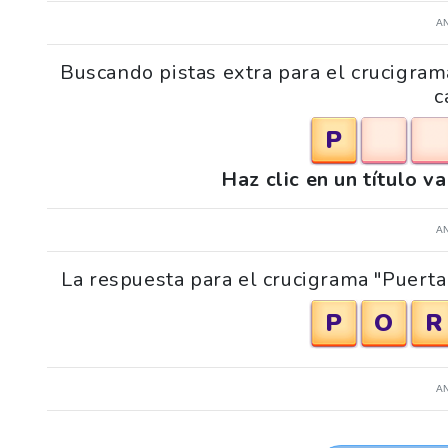
A
Buscando pistas extra para el crucigram
c
P
Haz clic en un título v
A
La respuesta para el crucigrama "Puerta 
P
O
R
A