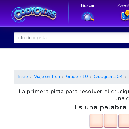
Buscar
Avent
Inicio
Viaje en Tren
Grupo 710
Crucigrama 04
La primera pista para resolver el cruci
una c
Es una palabra 