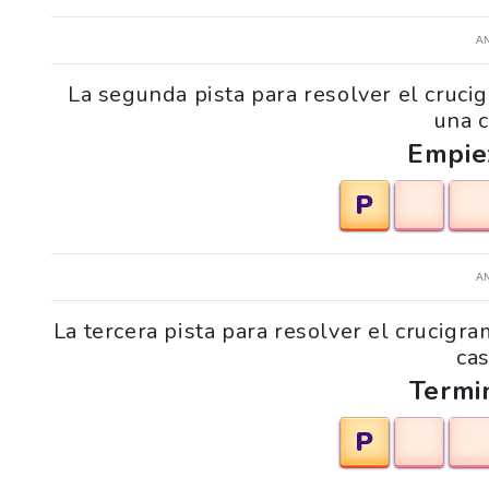
A
La segunda pista para resolver el cruci
una c
Empie
P
A
La tercera pista para resolver el crucigr
cas
Termi
P