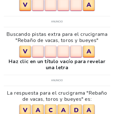
V
A
ANUNCIO
Buscando pistas extra para el crucigrama
"Rebaño de vacas, toros y bueyes"
V
A
Haz clic en un título vacío para revelar
una letra
ANUNCIO
La respuesta para el crucigrama "Rebaño
de vacas, toros y bueyes" es:
V
A
C
A
D
A