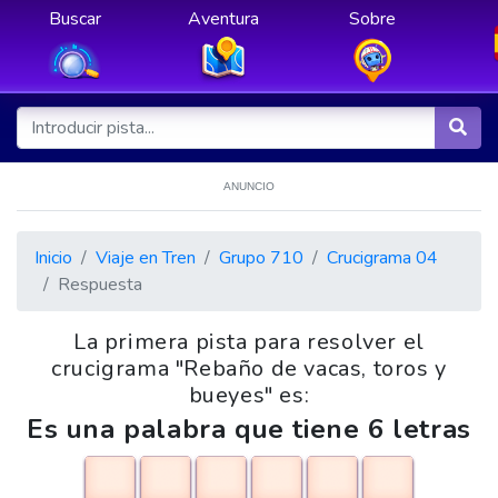
Buscar
Aventura
Sobre
ANUNCIO
Inicio
Viaje en Tren
Grupo 710
Crucigrama 04
Respuesta
La primera pista para resolver el
crucigrama "Rebaño de vacas, toros y
bueyes" es:
Es una palabra que tiene 6 letras