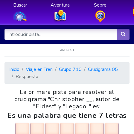
Buscar
Aventura
Sobre
ANUNCIO
Inicio
Viaje en Tren
Grupo 710
Crucigrama 05
Respuesta
La primera pista para resolver el
crucigrama "Christopher __, autor de
"Eldest" y "Legado"" es:
Es una palabra que tiene 7 letras