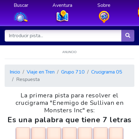
Buscar
Aventura
Sobre
ANUNCIO
Inicio
Viaje en Tren
Grupo 710
Crucigrama 05
Respuesta
La primera pista para resolver el
crucigrama "Enemigo de Sullivan en
Monsters Inc" es:
Es una palabra que tiene 7 letras