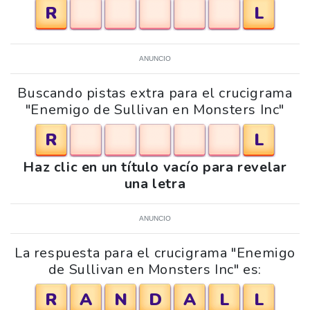
R
L
ANUNCIO
Buscando pistas extra para el crucigrama
"Enemigo de Sullivan en Monsters Inc"
R
L
Haz clic en un título vacío para revelar
una letra
ANUNCIO
La respuesta para el crucigrama "Enemigo
de Sullivan en Monsters Inc" es:
R
A
N
D
A
L
L