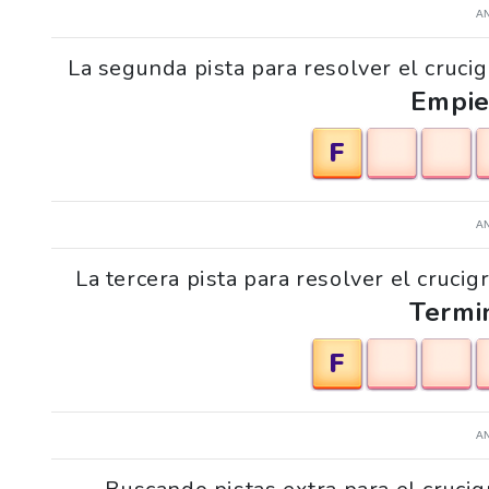
A
La segunda pista para resolver el crucig
Empie
F
A
La tercera pista para resolver el crucig
Termi
F
A