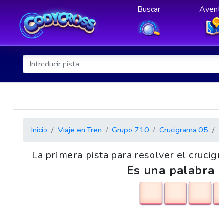
Buscar
Avent
Inicio
Viaje en Tren
Grupo 710
Crucigrama 05
La primera pista para resolver el crucig
Es una palabra 