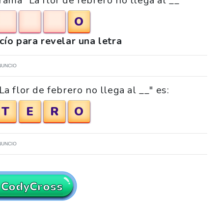
rama "La flor de febrero no llega al __"
O
acío para revelar una letra
NUNCIO
a flor de febrero no llega al __" es:
T
E
R
O
NUNCIO
 CodyCross