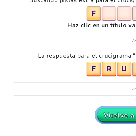
Buscando pistas extra para el crucig
F
Haz clic en un título v
A
La respuesta para el crucigrama "L
F
R
U
A
Vuelve a