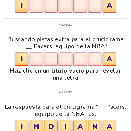
I
A
ANUNCIO
Buscando pistas extra para el crucigrama
"__ Pacers, equipo de la NBA"
I
A
Haz clic en un título vacío para revelar
una letra
ANUNCIO
La respuesta para el crucigrama "__ Pacers,
equipo de la NBA" es:
I
N
D
I
A
N
A