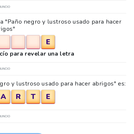
NUNCIO
ma "Paño negro y lustroso usado para hacer
rigos"
E
acío para revelar una letra
NUNCIO
gro y lustroso usado para hacer abrigos" es:
A
R
T
E
NUNCIO