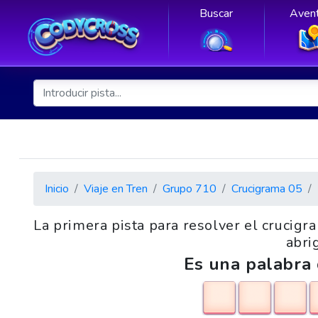
Buscar
Avent
Inicio
Viaje en Tren
Grupo 710
Crucigrama 05
La primera pista para resolver el crucig
abri
Es una palabra 