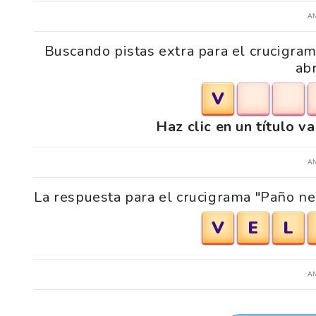
A
Buscando pistas extra para el crucigra
ab
V
Haz clic en un título v
A
La respuesta para el crucigrama "Paño ne
V
E
L
A