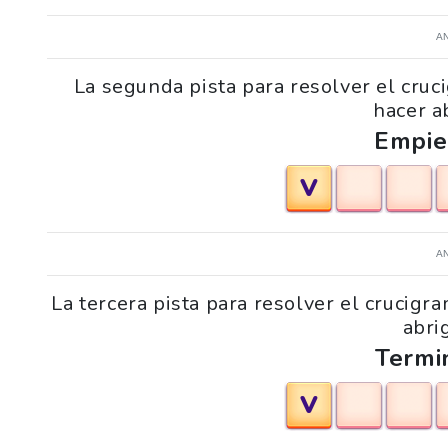
A
La segunda pista para resolver el cru
hacer a
Empie
V
A
La tercera pista para resolver el crucig
abri
Termi
V