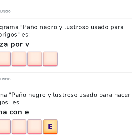
NUNCIO
cigrama "Paño negro y lustroso usado para
brigos" es:
za por v
NUNCIO
rama "Paño negro y lustroso usado para hacer
gos" es:
na con e
E