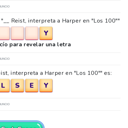
NUNCIO
"__ Reist, interpreta a Harper en "Los 100""
Y
acío para revelar una letra
NUNCIO
ist, interpreta a Harper en "Los 100"" es:
L
S
E
Y
NUNCIO