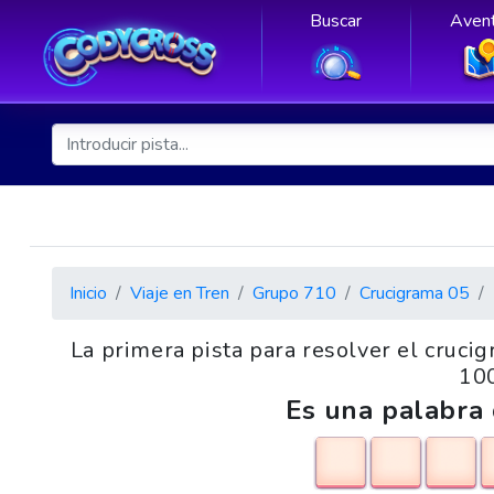
Buscar
Avent
Inicio
Viaje en Tren
Grupo 710
Crucigrama 05
La primera pista para resolver el crucig
100
Es una palabra 