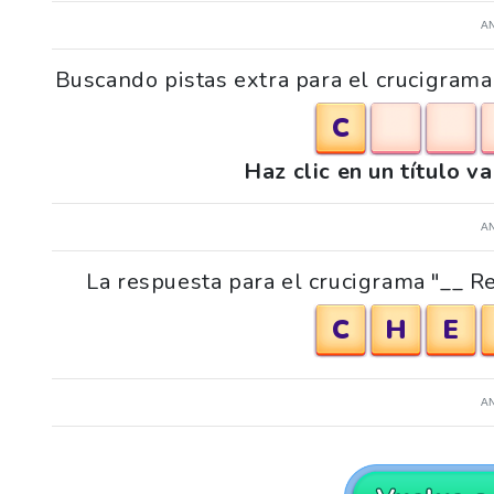
A
Buscando pistas extra para el crucigrama 
C
Haz clic en un título v
A
La respuesta para el crucigrama "__ Re
C
H
E
A