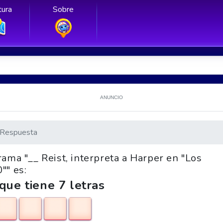
ura
Sobre
ANUNCIO
Respuesta
rama "__ Reist, interpreta a Harper en "Los
"" es:
que tiene 7 letras