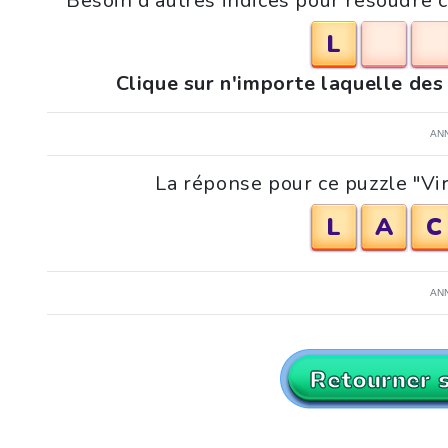
Besoin d'autres indices pour résoudre 
L
Clique sur n'importe laquelle des
AN
La réponse pour ce puzzle "Vi
L
A
C
AN
Retourner 