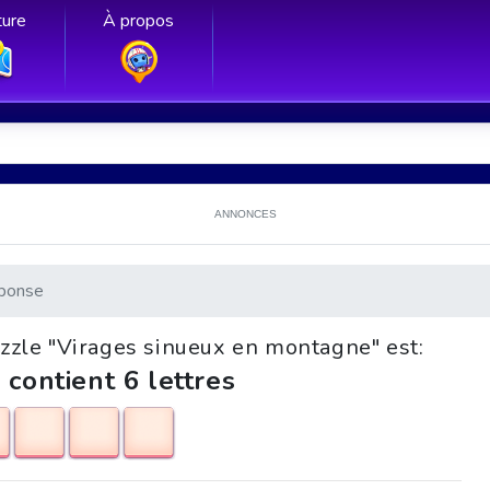
ure
À propos
ANNONCES
ponse
uzzle "Virages sinueux en montagne" est:
 contient 6 lettres