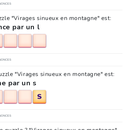
NONCES
zzle "Virages sinueux en montagne" est:
ce par un l
NONCES
puzzle "Virages sinueux en montagne" est:
ne par un s
S
NONCES