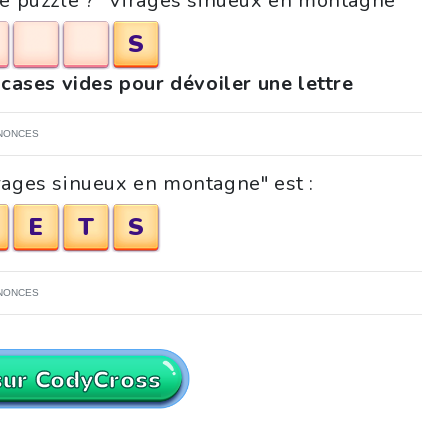
ce puzzle ? "Virages sinueux en montagne"
S
 cases vides pour dévoiler une lettre
NONCES
rages sinueux en montagne" est :
E
T
S
NONCES
sur CodyCross