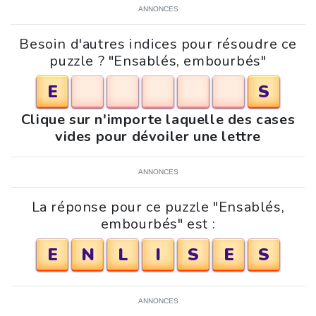
ANNONCES
Besoin d'autres indices pour résoudre ce
puzzle ? "Ensablés, embourbés"
E
S
Clique sur n'importe laquelle des cases
vides pour dévoiler une lettre
ANNONCES
La réponse pour ce puzzle "Ensablés,
embourbés" est :
E
N
L
I
S
E
S
ANNONCES