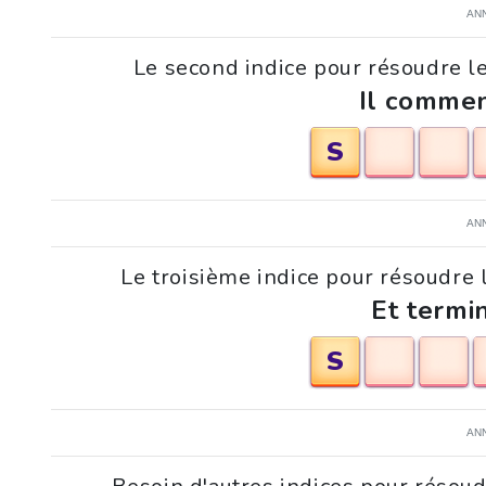
AN
Le second indice pour résoudre l
Il commen
S
AN
Le troisième indice pour résoudre 
Et termi
S
AN