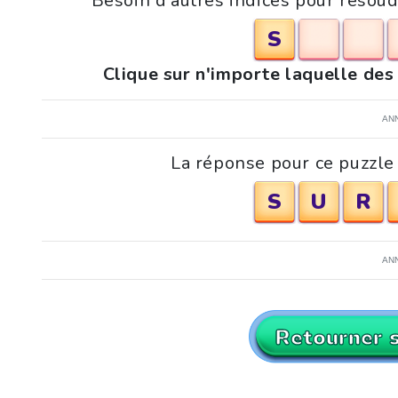
Besoin d'autres indices pour résou
S
Clique sur n'importe laquelle des
AN
La réponse pour ce puzzle
S
U
R
AN
Retourner 