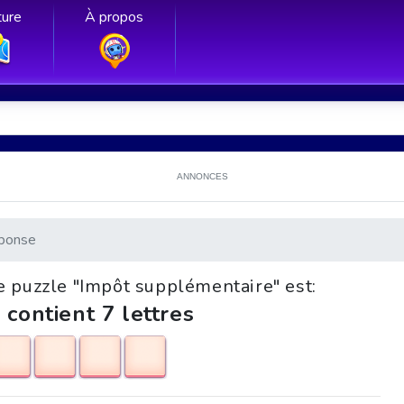
ure
À propos
ANNONCES
ponse
e puzzle "Impôt supplémentaire" est:
 contient 7 lettres