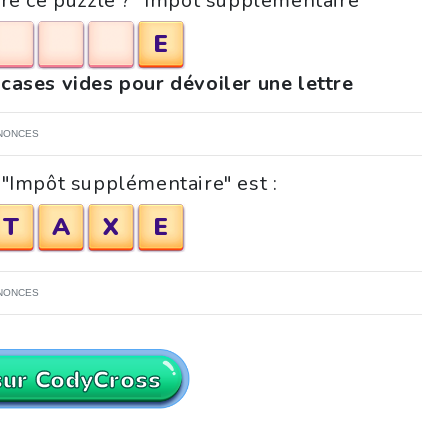
dre ce puzzle ? "Impôt supplémentaire"
E
 cases vides pour dévoiler une lettre
NONCES
 "Impôt supplémentaire" est :
T
A
X
E
NONCES
sur CodyCross