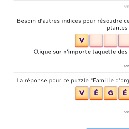
AN
Besoin d'autres indices pour résoudre c
plantes
V
Clique sur n'importe laquelle des
AN
La réponse pour ce puzzle "Famille d'or
V
É
G
É
AN