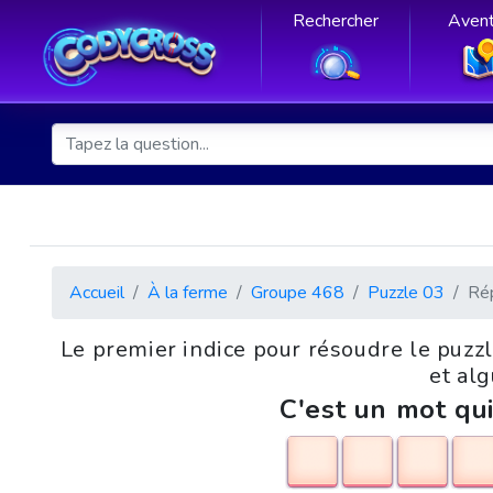
Rechercher
Avent
Accueil
À la ferme
Groupe 468
Puzzle 03
Ré
Le premier indice pour résoudre le puzz
et alg
C'est un mot qui