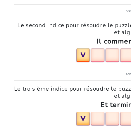
AN
Le second indice pour résoudre le puzz
et alg
Il commen
V
AN
Le troisième indice pour résoudre le puz
et alg
Et termi
V