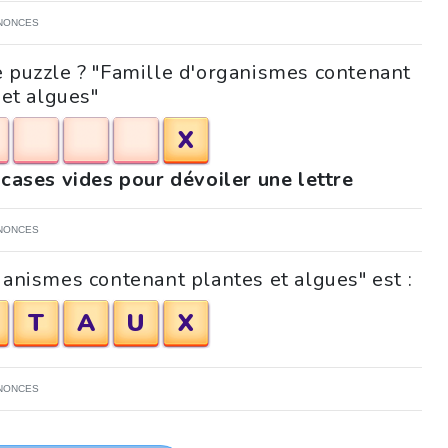
NONCES
e puzzle ? "Famille d'organismes contenant
 et algues"
X
 cases vides pour dévoiler une lettre
NONCES
ganismes contenant plantes et algues" est :
T
A
U
X
NONCES