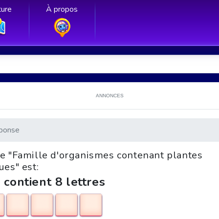
ure
À propos
ANNONCES
ponse
le "Famille d'organismes contenant plantes
ues" est:
 contient 8 lettres