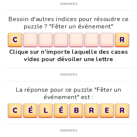
ANNONCES
Besoin d'autres indices pour résoudre ce
puzzle ? "Fêter un événement"
C
R
Clique sur n'importe laquelle des cases
vides pour dévoiler une lettre
ANNONCES
La réponse pour ce puzzle "Fêter un
événement" est :
C
É
L
É
B
R
E
R
ANNONCES