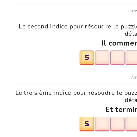
AN
Le second indice pour résoudre le puzz
déta
Il commen
S
AN
Le troisième indice pour résoudre le pu
déta
Et termi
S