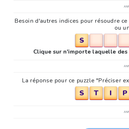
AN
Besoin d'autres indices pour résoudre c
ou un
S
Clique sur n'importe laquelle des
AN
La réponse pour ce puzzle "Préciser e
S
T
I
P
AN