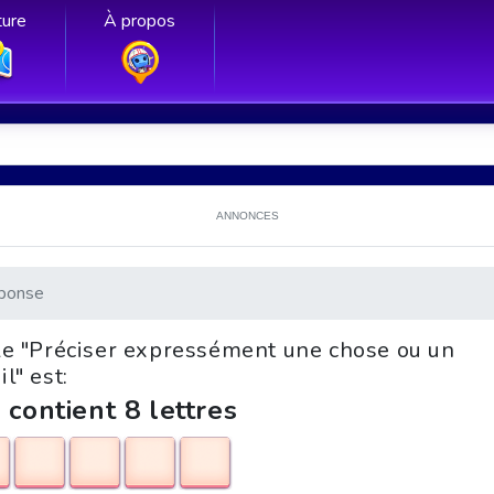
ure
À propos
ANNONCES
ponse
zle "Préciser expressément une chose ou un
il" est:
 contient 8 lettres