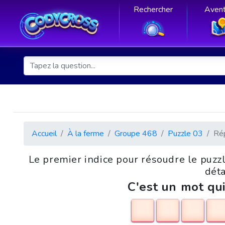
Rechercher
Avent
Accueil
À la ferme
Groupe 468
Puzzle 03
Ré
Le premier indice pour résoudre le puz
déta
C'est un mot qui