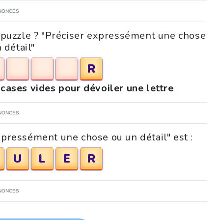
NONCES
e puzzle ? "Préciser expressément une chose
 détail"
R
 cases vides pour dévoiler une lettre
NONCES
xpressément une chose ou un détail" est :
U
L
E
R
NONCES