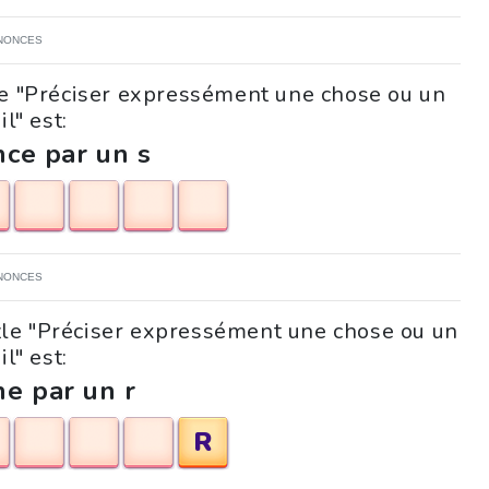
NONCES
le "Préciser expressément une chose ou un
il" est:
ce par un s
NONCES
zzle "Préciser expressément une chose ou un
il" est:
ne par un r
R