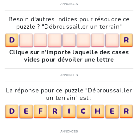
ANNONCES
Besoin d'autres indices pour résoudre ce
puzzle ? "Débroussailler un terrain"
D
R
Clique sur n'importe laquelle des cases
vides pour dévoiler une lettre
ANNONCES
La réponse pour ce puzzle "Débroussailler
un terrain" est :
D
E
F
R
I
C
H
E
R
ANNONCES