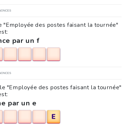
NONCES
e "Employée des postes faisant la tournée"
est:
ce par un f
NONCES
zle "Employée des postes faisant la tournée"
est:
ne par un e
E