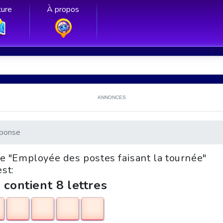
ure
À propos
ANNONCES
ponse
le "Employée des postes faisant la tournée"
est:
 contient 8 lettres