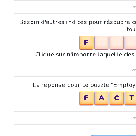
AN
Besoin d'autres indices pour résoudre c
to
F
Clique sur n'importe laquelle des
AN
La réponse pour ce puzzle "Employé
F
A
C
T
AN