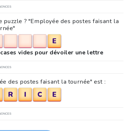
NONCES
e puzzle ? "Employée des postes faisant la
urnée"
E
 cases vides pour dévoiler une lettre
NONCES
e des postes faisant la tournée" est :
R
I
C
E
NONCES