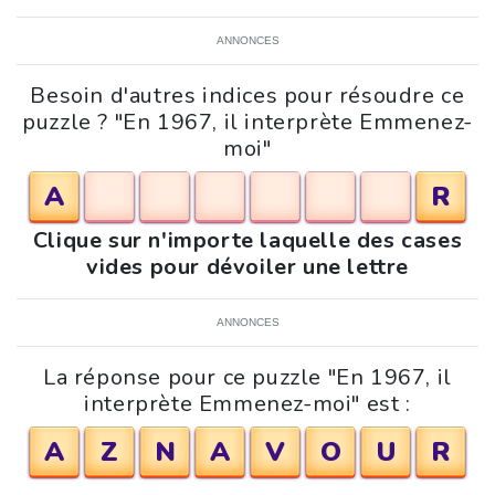
ANNONCES
Besoin d'autres indices pour résoudre ce
puzzle ? "En 1967, il interprète Emmenez-
moi"
A
R
Clique sur n'importe laquelle des cases
vides pour dévoiler une lettre
ANNONCES
La réponse pour ce puzzle "En 1967, il
interprète Emmenez-moi" est :
A
Z
N
A
V
O
U
R