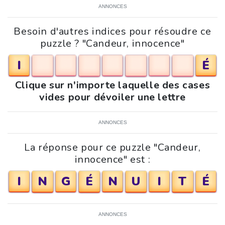
ANNONCES
Besoin d'autres indices pour résoudre ce
puzzle ? "Candeur, innocence"
I
É
Clique sur n'importe laquelle des cases
vides pour dévoiler une lettre
ANNONCES
La réponse pour ce puzzle "Candeur,
innocence" est :
I
N
G
É
N
U
I
T
É
ANNONCES