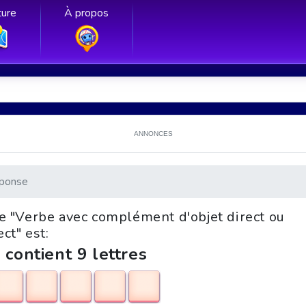
ure
À propos
ANNONCES
ponse
le "Verbe avec complément d'objet direct ou
ect" est:
 contient 9 lettres