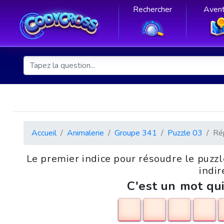
Rechercher
Avent
Accueil
Animalerie
Groupe 341
Puzzle 03
Ré
Le premier indice pour résoudre le puzz
indir
C'est un mot qui