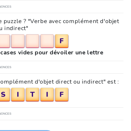
NONCES
ce puzzle ? "Verbe avec complément d'objet
u indirect"
F
 cases vides pour dévoiler une lettre
NONCES
omplément d'objet direct ou indirect" est :
S
I
T
I
F
NONCES