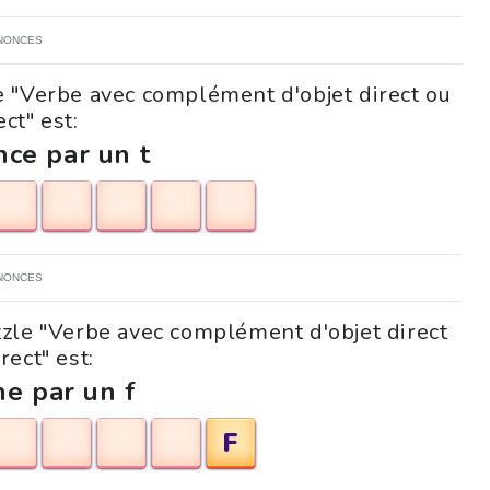
NONCES
e "Verbe avec complément d'objet direct ou
ect" est:
ce par un t
NONCES
zzle "Verbe avec complément d'objet direct
rect" est:
ne par un f
F