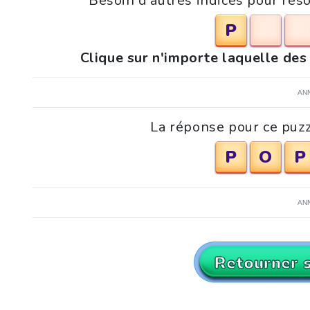
Besoin d'autres indices pour réso
P
Clique sur n'importe laquelle des
AN
La réponse pour ce puzzl
P
O
P
AN
Retourner 