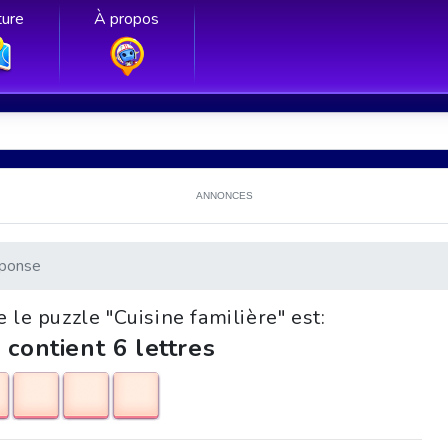
ure
À propos
ANNONCES
ponse
 le puzzle "Cuisine familière" est:
 contient 6 lettres