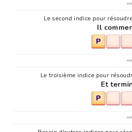
AN
Le second indice pour résoudre 
Il commen
P
AN
Le troisième indice pour résoudr
Et termi
P
AN