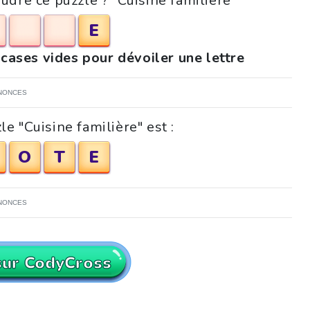
udre ce puzzle ? "Cuisine familière"
E
 cases vides pour dévoiler une lettre
NONCES
e "Cuisine familière" est :
O
T
E
NONCES
sur CodyCross