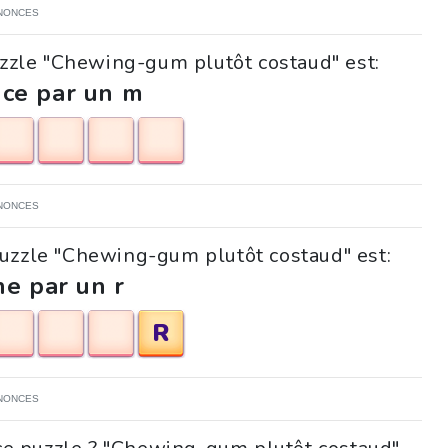
NONCES
uzzle "Chewing-gum plutôt costaud" est:
ce par un m
NONCES
puzzle "Chewing-gum plutôt costaud" est:
ne par un r
R
NONCES