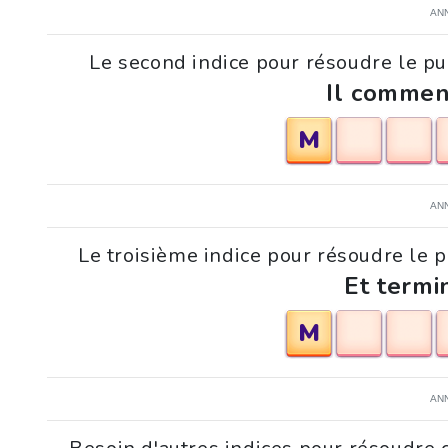
AN
Le second indice pour résoudre le p
Il commen
M
AN
Le troisième indice pour résoudre le 
Et termi
M
AN