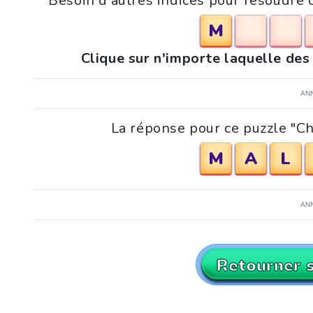
Besoin d'autres indices pour résoudre
M
Clique sur n'importe laquelle des
AN
La réponse pour ce puzzle "C
M
A
L
AN
Retourner 