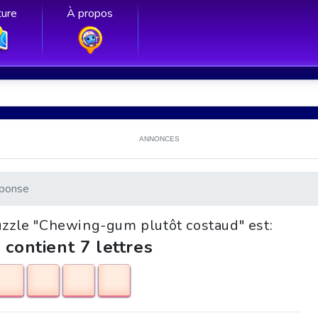
ure
À propos
ANNONCES
ponse
uzzle "Chewing-gum plutôt costaud" est:
 contient 7 lettres