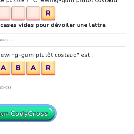
 ce puzzle ? "Chewing-gum plutôt costaud"
R
 cases vides pour dévoiler une lettre
NONCES
hewing-gum plutôt costaud" est :
A
B
A
R
NONCES
sur CodyCross