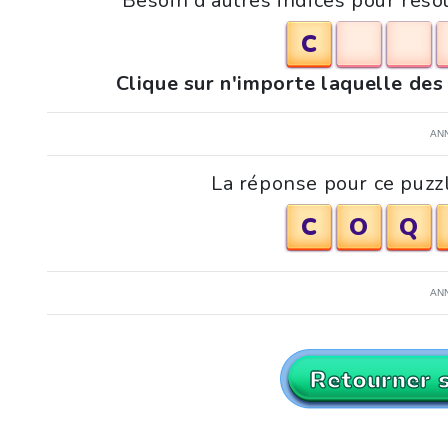
Besoin d'autres indices pour réso
C
Clique sur n'importe laquelle des
AN
La réponse pour ce puzzl
C
O
Q
AN
Retourner 