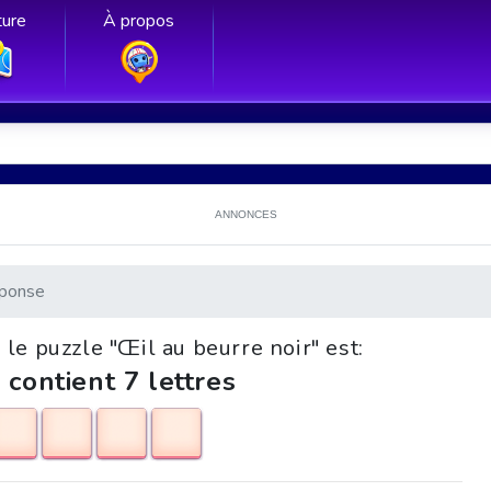
ure
À propos
ANNONCES
ponse
le puzzle "Œil au beurre noir" est:
 contient 7 lettres