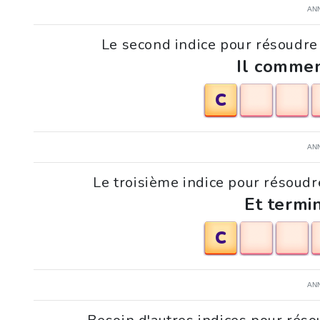
AN
Le second indice pour résoudre 
Il commen
C
AN
Le troisième indice pour résoudre
Et termi
C
AN