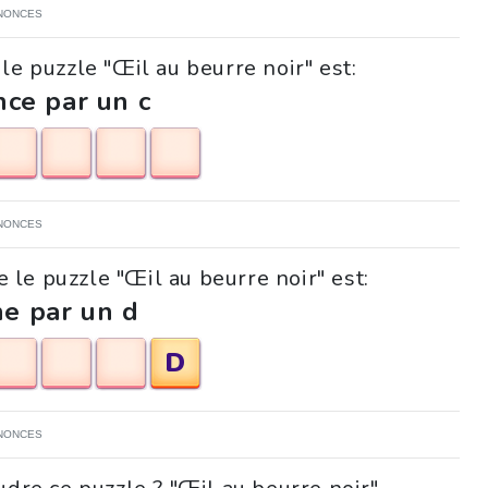
NONCES
le puzzle "Œil au beurre noir" est:
ce par un c
NONCES
 le puzzle "Œil au beurre noir" est:
ne par un d
D
NONCES