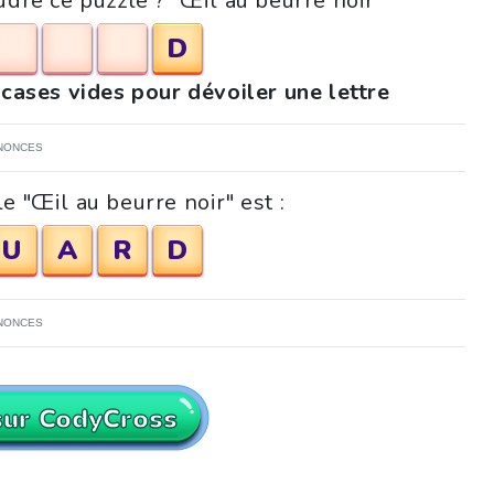
udre ce puzzle ? "Œil au beurre noir"
D
 cases vides pour dévoiler une lettre
NONCES
e "Œil au beurre noir" est :
U
A
R
D
NONCES
sur CodyCross