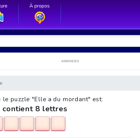
ure
À propos
ANNONCES
e
 le puzzle "Elle a du mordant" est:
 contient 8 lettres