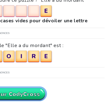
udre ce puzzle ? "Elle a du mordant"
E
 cases vides pour dévoiler une lettre
NONCES
e "Elle a du mordant" est :
O
I
R
E
NONCES
sur CodyCross