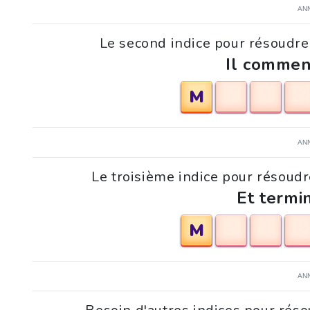
AN
Le second indice pour résoudre 
Il commen
M
AN
Le troisième indice pour résoudr
Et termi
M
AN