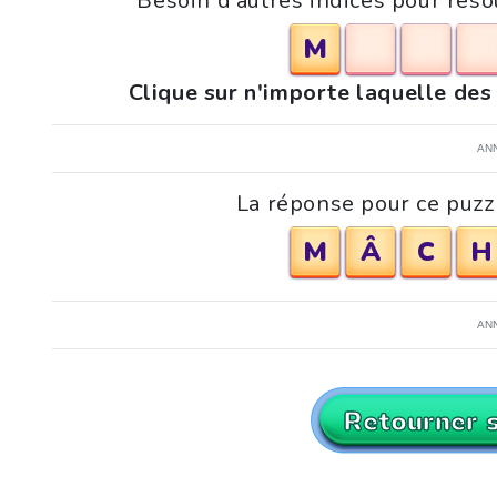
Besoin d'autres indices pour réso
M
Clique sur n'importe laquelle des
AN
La réponse pour ce puzzl
M
Â
C
H
AN
Retourner 