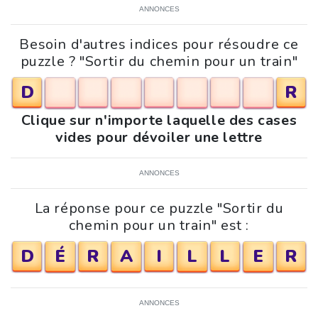
ANNONCES
Besoin d'autres indices pour résoudre ce
puzzle ? "Sortir du chemin pour un train"
D
R
Clique sur n'importe laquelle des cases
vides pour dévoiler une lettre
ANNONCES
La réponse pour ce puzzle "Sortir du
chemin pour un train" est :
D
É
R
A
I
L
L
E
R
ANNONCES